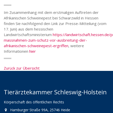
Im Zusammenhang mit dem erstmaligen Auftreten der
Afrikanischen Schweinepest bei Schwarzwild in Hessen
finden Sie nachfolgend den Link zur Presse-Mitteilung (vom
17. Juni) aus dem hessischen
Landwirtschaftsministerium
https://landwirtschaft.hessen.de/
massnahmen-zum-schutz-vor-ausbreitung-der-
afrikanischen-schweinepest-ergriffen
, weitere
Informationen
hier
Zurück zur Übersicht
Tierärztekammer Schleswig-Holstein
Körperschaft des öffentlichen Rechts
Hamburger Straße 99A, 25746 Heide