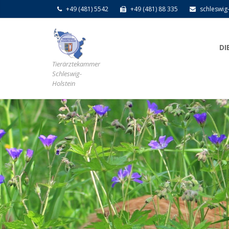
+49 (481) 5542
+49 (481) 88 335
schleswig
DI
Tierärztekammer
Schleswig-
Holstein