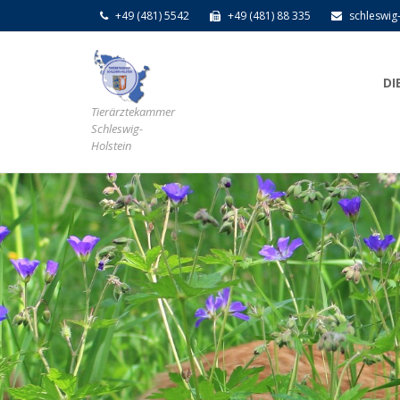
+49 (481) 5542
+49 (481) 88 335
schleswig
DI
Tierärztekammer
Schleswig-
Holstein