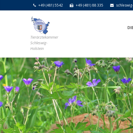
+49 (481) 5542
+49 (481) 88 335
schleswig
DI
Tierärztekammer
Schleswig-
Holstein